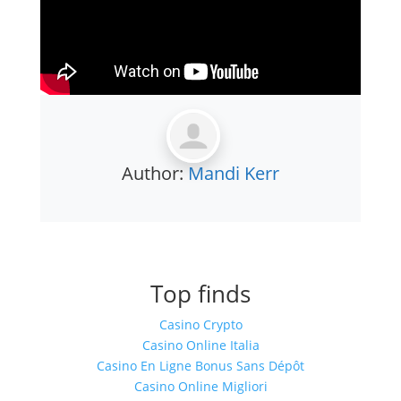
Author:
Mandi Kerr
Top finds
Casino Crypto
Casino Online Italia
Casino En Ligne Bonus Sans Dépôt
Casino Online Migliori