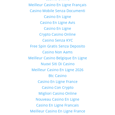
Meilleur Casino En Ligne Français
Casino Mobile Senza Documenti
Casino En Ligne
Casino En Ligne Avis
Casino En Ligne
Crypto Casino Online
Casino Senza KYC
Free Spin Gratis Senza Deposito
Casino Non Aams
Meilleur Casino Belgique En Ligne
Nuovi Siti Di Casino
Meilleur Casino En Ligne 2026
Btc Casino
Casino En Ligne France
Casino Con Crypto
Migliori Casino Online
Nouveau Casino En Ligne
Casino En Ligne Francais
Meilleur Casino En Ligne France