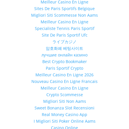
Meilleur Casino En Ligne
Sites De Paris Sportifs Belgique
Migliori Siti Scommesse Non Aams
Meilleur Casino En Ligne
Specialiste Tennis Paris Sportif
Site De Paris Sportif Ufc
ライブカジノ
암호화폐 베팅사이트
лучшие онлайн казино
Best Crypto Bookmaker
Paris Sportif Crypto
Meilleur Casino En Ligne 2026
Nouveau Casino En Ligne Francais
Meilleur Casino En Ligne
Crypto Scommesse
Migliori Siti Non Aams
Sweet Bonanza Slot Recensioni
Real Money Casino App
I Migliori Siti Poker Online Aams
Casino Online