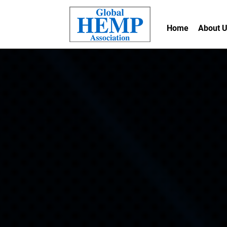
Home
About 