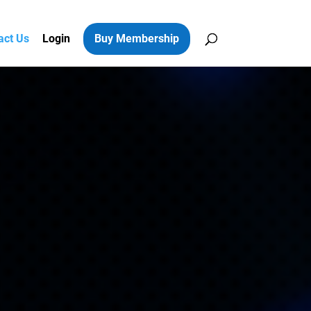
act Us
Login
Buy Membership