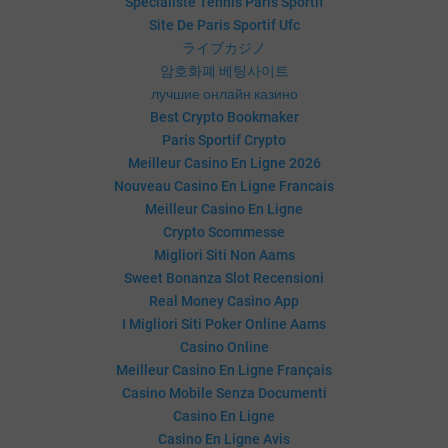
Specialiste Tennis Paris Sportif
Site De Paris Sportif Ufc
ライブカジノ
암호화폐 베팅사이트
лучшие онлайн казино
Best Crypto Bookmaker
Paris Sportif Crypto
Meilleur Casino En Ligne 2026
Nouveau Casino En Ligne Francais
Meilleur Casino En Ligne
Crypto Scommesse
Migliori Siti Non Aams
Sweet Bonanza Slot Recensioni
Real Money Casino App
I Migliori Siti Poker Online Aams
Casino Online
Meilleur Casino En Ligne Français
Casino Mobile Senza Documenti
Casino En Ligne
Casino En Ligne Avis