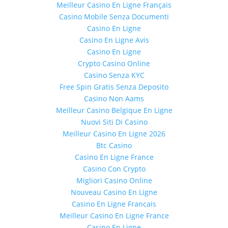
Meilleur Casino En Ligne Français
Casino Mobile Senza Documenti
Casino En Ligne
Casino En Ligne Avis
Casino En Ligne
Crypto Casino Online
Casino Senza KYC
Free Spin Gratis Senza Deposito
Casino Non Aams
Meilleur Casino Belgique En Ligne
Nuovi Siti Di Casino
Meilleur Casino En Ligne 2026
Btc Casino
Casino En Ligne France
Casino Con Crypto
Migliori Casino Online
Nouveau Casino En Ligne
Casino En Ligne Francais
Meilleur Casino En Ligne France
Casino En Ligne