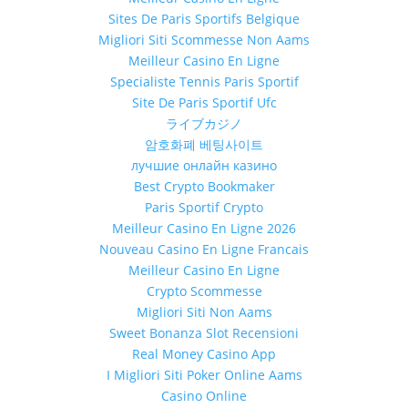
Sites De Paris Sportifs Belgique
Migliori Siti Scommesse Non Aams
Meilleur Casino En Ligne
Specialiste Tennis Paris Sportif
Site De Paris Sportif Ufc
ライブカジノ
암호화폐 베팅사이트
лучшие онлайн казино
Best Crypto Bookmaker
Paris Sportif Crypto
Meilleur Casino En Ligne 2026
Nouveau Casino En Ligne Francais
Meilleur Casino En Ligne
Crypto Scommesse
Migliori Siti Non Aams
Sweet Bonanza Slot Recensioni
Real Money Casino App
I Migliori Siti Poker Online Aams
Casino Online