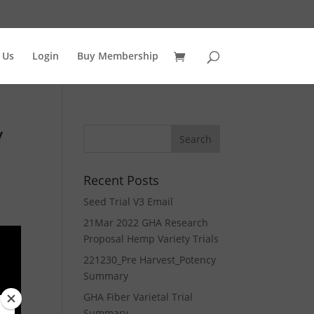
 Us
Login
Buy Membership
y
Recent Posts
Seed Trial V3 Email
21Mar 2022 GHA Research
Proposal Hemp Variety Trials
221230_Pre Harvest_Potency
Summary
GHA Fiber Varietal Trial
Summary