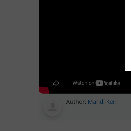
Author:
Mandi Kerr