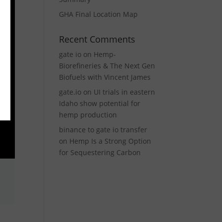
GHA Final Location Map
Recent Comments
gate io
on
Hemp-
Biorefineries & The Next Gen
Biofuels with Vincent James
gate.io
on
UI trials in eastern
Idaho show potential for
hemp production
binance to gate io transfer
on
Hemp Is a Strong Option
for Sequestering Carbon