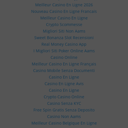
Meilleur Casino En Ligne 2026
Nouveau Casino En Ligne Francais
Meilleur Casino En Ligne
Crypto Scommesse
Migliori Siti Non Aams
Sweet Bonanza Slot Recensioni
Real Money Casino App
I Migliori Siti Poker Online Aams
Casino Online
Meilleur Casino En Ligne Français
Casino Mobile Senza Documenti
Casino En Ligne
Casino En Ligne Avis
Casino En Ligne
Crypto Casino Online
Casino Senza KYC
Free Spin Gratis Senza Deposito
Casino Non Aams
Meilleur Casino Belgique En Ligne