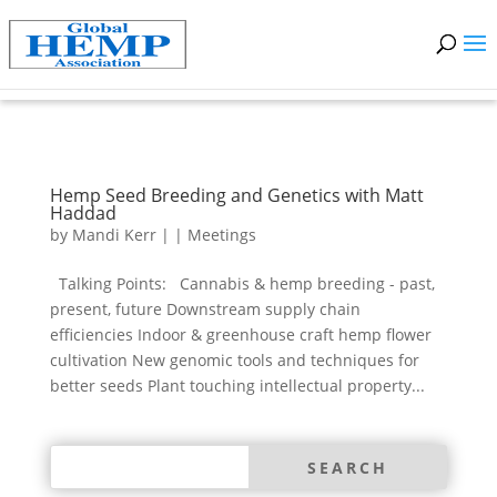
Hemp Seed Breeding and Genetics with Matt
Haddad
by
Mandi Kerr
|
|
Meetings
Talking Points: Cannabis & hemp breeding - past,
present, future Downstream supply chain
efficiencies Indoor & greenhouse craft hemp flower
cultivation New genomic tools and techniques for
better seeds Plant touching intellectual property...