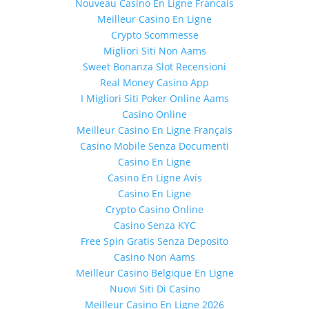
Nouveau Casino En Ligne Francais
Meilleur Casino En Ligne
Crypto Scommesse
Migliori Siti Non Aams
Sweet Bonanza Slot Recensioni
Real Money Casino App
I Migliori Siti Poker Online Aams
Casino Online
Meilleur Casino En Ligne Français
Casino Mobile Senza Documenti
Casino En Ligne
Casino En Ligne Avis
Casino En Ligne
Crypto Casino Online
Casino Senza KYC
Free Spin Gratis Senza Deposito
Casino Non Aams
Meilleur Casino Belgique En Ligne
Nuovi Siti Di Casino
Meilleur Casino En Ligne 2026