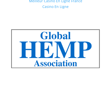
Meilleur Casino En Ligne France
Casino En Ligne
QUICK LINKS
Advisory Board
Board
Contact Us
Events